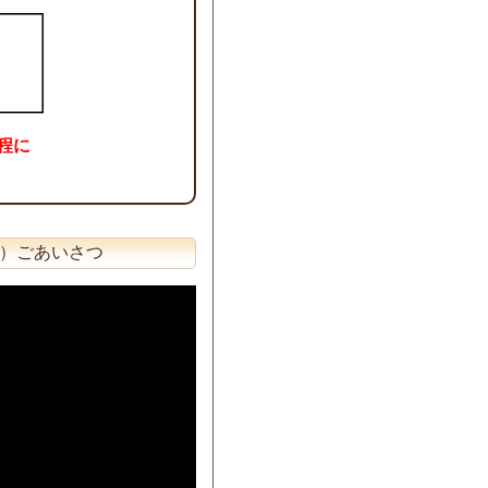
程に
ケ）ごあいさつ