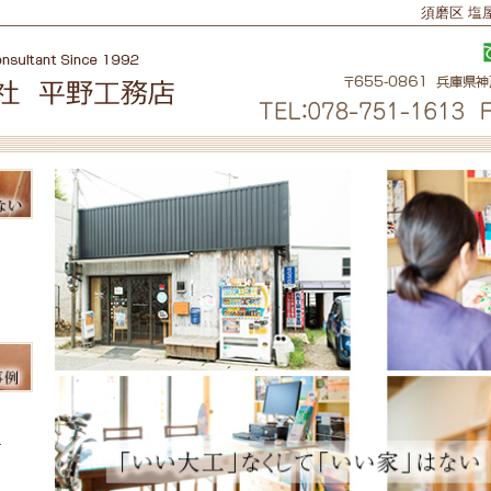
須磨区 塩
 神戸
例 神
ム