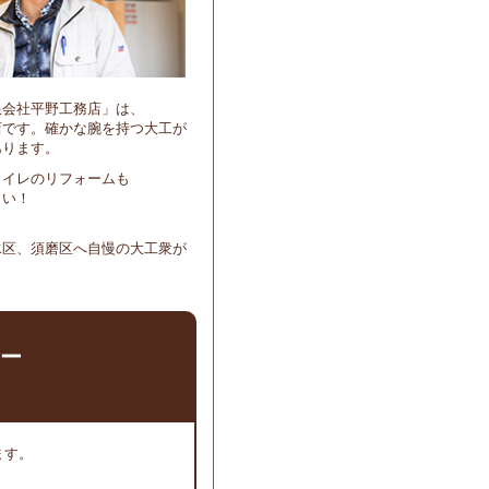
限会社平野工務店」は、
店です。確かな腕を持つ大工が
あります。
トイレのリフォームも
さい！
水区、須磨区へ自慢の大工衆が
ー
ます。