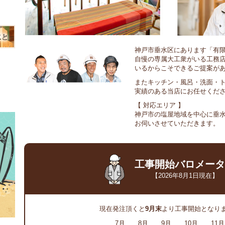
神戸市垂水区にあります「有
自慢の専属大工衆がいる工務
いるからこそできるご提案が
またキッチン・風呂・洗面・
実績のある当店にお任せくだ
【 対応エリア 】
神戸市の塩屋地域を中心に垂
お伺いさせていただきます。
工事開始バロメータ
【2026年8月1日現在】
現在発注頂くと
9月末
より工事開始となり
7月 8月 9月 10月 11月