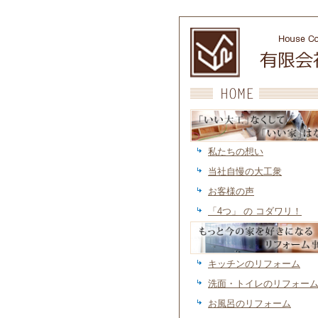
「いい大工」なくして「いい家」はない
市 須磨
私たちの想い
当社自慢の大工衆
お客様の声
「4つ」 の コダワリ！
もっと今の家を好きになるリフォーム事
戸市 須磨
キッチンのリフォーム
洗面・トイレのリフォー
お風呂のリフォーム