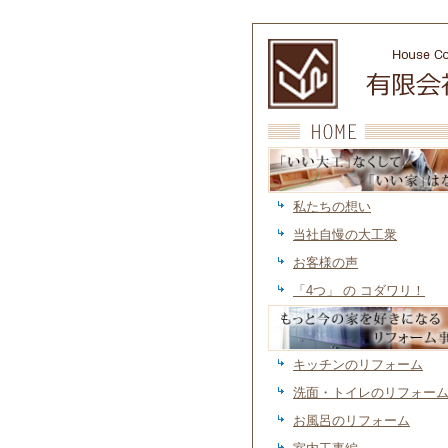
「いい大工」なくして「いい家」はない
市 須磨
私たちの想い
当社自慢の大工衆
お客様の声
「4つ」 の コダワリ！
もっと今の家を好きになるリフォーム事
戸市 須磨
キッチンのリフォーム
洗面・トイレのリフォー
お風呂のリフォーム