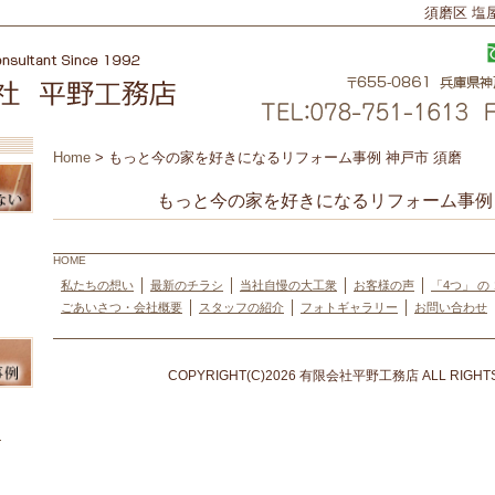
須磨区 塩
Home
>
もっと今の家を好きになるリフォーム事例 神戸市 須磨
 神戸
もっと今の家を好きになるリフォーム事例 
HOME
私たちの想い
最新のチラシ
当社自慢の大工衆
お客様の声
「4つ」 の
ごあいさつ・会社概要
スタッフの紹介
フォトギャラリー
お問い合わせ
例 神
COPYRIGHT(C)2026 有限会社平野工務店 ALL RIGHTS
ム