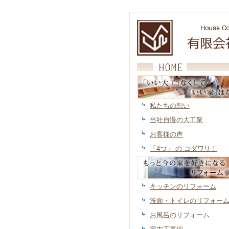
「いい大工」なくして「いい家」はない
市 須磨
私たちの想い
当社自慢の大工衆
お客様の声
「4つ」 の コダワリ！
もっと今の家を好きになるリフォーム事
戸市 須磨
キッチンのリフォーム
洗面・トイレのリフォー
お風呂のリフォーム